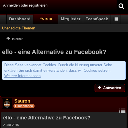
Anmelden oder registrieren
Forum
Dashboard
Mitglieder
TeamSpeak
Unerledigte Themen
Internet
ello - eine Alternative zu Facebook?
Diese Seite verwendet Cookies. Durch die Nutzung unserer Seite
erklären Sie sich damit einverstanden, dass wir Cookies setzen.
Weitere Informationen
Antworten
Sauron
Hirnschaden
ello - eine Alternative zu Facebook?
2. Juli 2015