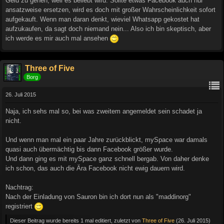
Geld zu gehen, weil es beliebt wird. Sollte etwas Facebook auch nur
ansatzweise ersetzen, wird es doch mit großer Wahrscheinlichkeit sofort
aufgekauft. Wenn man daran denkt, wieviel Whatsapp gekostet hat
aufzukaufen, da sagt doch niemand nein... Also ich bin skeptisch, aber
ich werde es mir auch mal ansehen
Three of Five
Borg
26. Juli 2015
Naja, ich sehs mal so, bei was zweitem angemeldet sein schadet ja
nicht.
Und wenn man mal ein paar Jahre zurückblickt, mySpace war damals
quasi auch übermächtig bis dann Facebook größer wurde.
Und dann ging es mit mySpace ganz schnell bergab. Von daher denke
ich schon, das auch die Ära Facebook nicht ewig dauern wird.
Nachtrag:
Nach der Einladung von Sauron bin ich dort nun als "maddinorg"
registriert
Dieser Beitrag wurde bereits 1 mal editiert, zuletzt von
Three of Five
(
26. Juli 2015
)