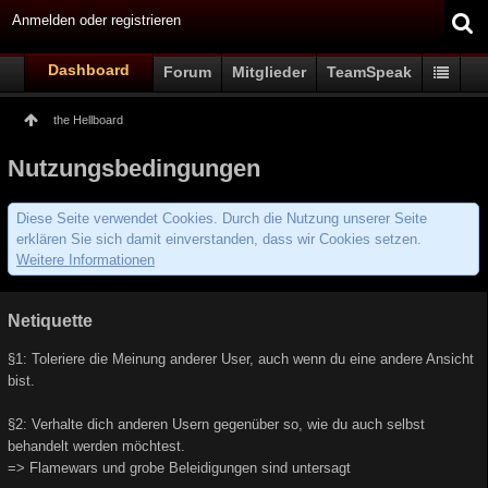
Anmelden oder registrieren
Dashboard
Forum
Mitglieder
TeamSpeak
the Hellboard
Nutzungsbedingungen
Diese Seite verwendet Cookies. Durch die Nutzung unserer Seite
erklären Sie sich damit einverstanden, dass wir Cookies setzen.
Weitere Informationen
Netiquette
§1: Toleriere die Meinung anderer User, auch wenn du eine andere Ansicht
bist.
§2: Verhalte dich anderen Usern gegenüber so, wie du auch selbst
behandelt werden möchtest.
=> Flamewars und grobe Beleidigungen sind untersagt