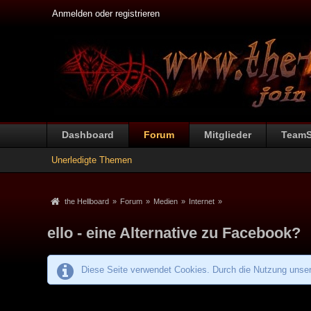
Anmelden oder registrieren
Dashboard
Forum
Mitglieder
Team
Unerledigte Themen
the Hellboard
»
Forum
»
Medien
»
Internet
»
ello - eine Alternative zu Facebook?
Diese Seite verwendet Cookies. Durch die Nutzung unsere