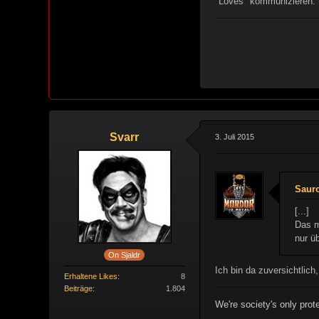
"Loves" kommunizieren.
Svarr
3. Juli 2015
Sauro
[...]
Das m
nur ü
On Sjaldr
Ich bin da zuversichtlich
Erhaltene Likes
8
Beiträge
1.804
We're society's only prote