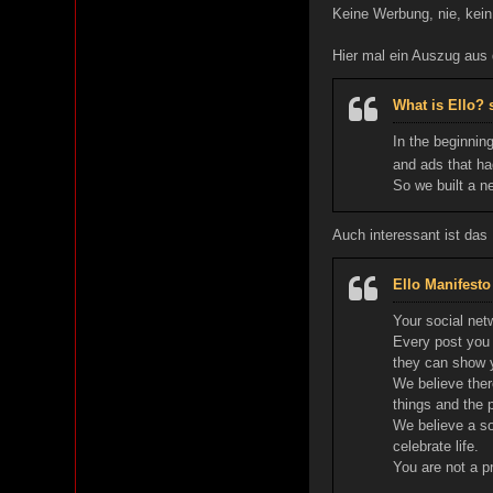
Keine Werbung, nie, kein
Hier mal ein Auszug aus 
What is Ello? 
In the beginnin
and ads that ha
So we built a n
Auch interessant ist das
Ello Manifesto
Your social net
Every post you 
they can show y
We believe ther
things and the 
We believe a so
celebrate life.
You are not a p