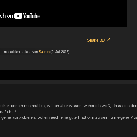
Snake 3D
1 mal editiert, zuletzt von
Sauron
(
2. Juli 2015
)
ptiker, der ich nun mal bin, will ich aber wissen, woher ich weiß, dass sich de
d / etc.?
gerne ausprobieren. Schein auch eine gute Plattform zu sein, um eigene Musi