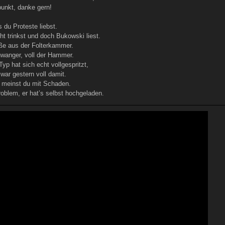
nkt, danke gern!
s du Proteste liebst.
ht trinkst und doch Bukowski liest.
üße aus der Folterkammer.
chwanger, voll der Hammer.
 Typ hat sich echt vollgespritzt,
war gestern voll damit.
s meinst du mit Schaden.
roblem, er hat’s selbst hochgeladen.