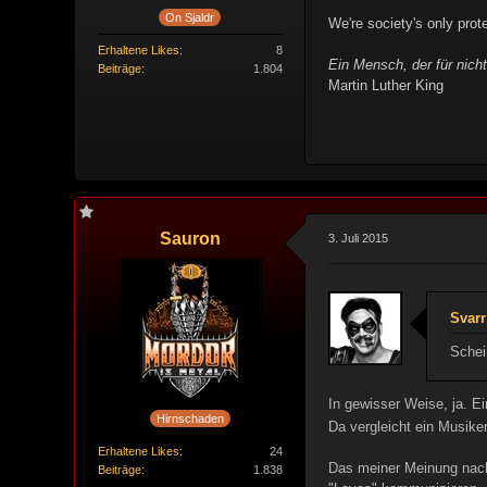
On Sjaldr
We're society's only prote
Erhaltene Likes
8
Ein Mensch, der für nichts
Beiträge
1.804
Martin Luther King
Sauron
3. Juli 2015
Svarr
Schei
In gewisser Weise, ja. Ei
Hirnschaden
Da vergleicht ein Musike
Erhaltene Likes
24
Das meiner Meinung nach
Beiträge
1.838