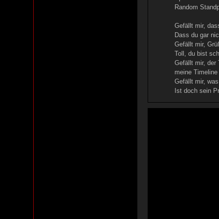
Random Standpu
Gefällt mir, das
Dass du gar nic
Gefällt mir, Gr
Toll, du bist s
Gefällt mir, der
meine Timeline 
Gefällt mir, wa
Ist doch sein P