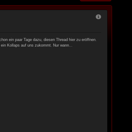
1
on ein paar Tage dazu, diesen Thread hier zu eröffnen.
 ein Kollaps auf uns zukommt. Nur wann...