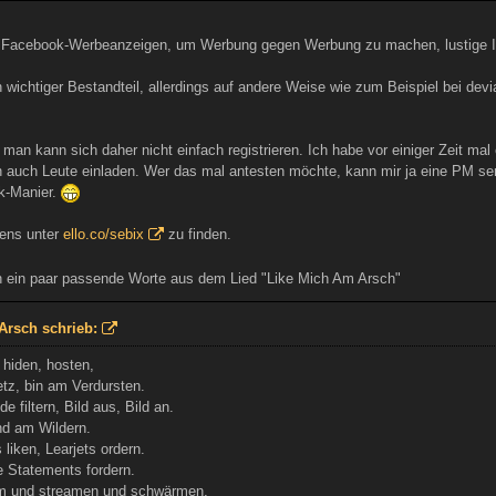
o Facebook-Werbeanzeigen, um Werbung gegen Werbung zu machen, lustige Idee
in wichtiger Bestandteil, allerdings auf andere Weise wie zum Beispiel bei dev
, man kann sich daher nicht einfach registrieren. Ich habe vor einiger Zeit m
auch Leute einladen. Wer das mal antesten möchte, kann mir ja eine PM send
k-Manier.
gens unter
ello.co/sebix
zu finden.
ein paar passende Worte aus dem Lied "Like Mich Am Arsch"
Arsch schrieb:
 hiden, hosten,
tz, bin am Verdursten.
 filtern, Bild aus, Bild an.
nd am Wildern.
liken, Learjets ordern.
 Statements fordern.
m und streamen und schwärmen,