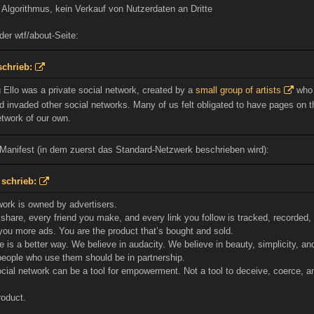
 Algorithmus, kein Verkauf von Nutzerdaten an Dritte
der wtf/about-Seite:
schrieb:
g Ello was a private social network, created by a
small group of artists
who h
d invaded other social networks. Many of us felt obligated to have pages on t
etwork of our own.
 Manifest (in dem zuerst das Standard-Netzwerk beschrieben wird):
 schrieb:
work is owned by advertisers.
share, every friend you make, and every link you follow is tracked, recorded,
ou more ads. You are the product that’s bought and sold.
e is a better way. We believe in audacity. We believe in beauty, simplicity, 
people who use them should be in partnership.
cial network can be a tool for empowerment. Not a tool to deceive, coerce, a
roduct.