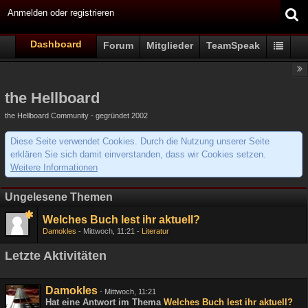
Anmelden oder registrieren
Dashboard
Forum
Mitglieder
TeamSpeak
the Hellboard
the Hellboard Community - gegründet 2002
Diese Seite verwendet Cookies. Durch die Nutzung unserer Seite
erklären Sie sich damit einverstanden, dass wir Cookies setzen.
Weitere Informationen
Ungelesene Themen
Welches Buch lest ihr aktuell?
Damokles
Mittwoch, 11:21
Literatur
Letzte Aktivitäten
Damokles
-
Mittwoch, 11:21
Hat eine Antwort im Thema
Welches Buch lest ihr aktuell?