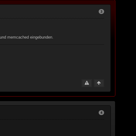
3
ht und memcached eingebunden.
4