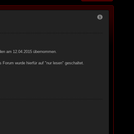
1
urden am 12.04.2015 übernommen.
 Forum wurde hierfür auf "nur lesen" geschaltet.