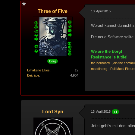
Three of Five
13. April 2015
Worauf kannst du nicht z
Die neue Software sollt
We are the Borg!
Resistance is futile!
Borg
the hellboard - join the commu
maddin.org - Full Metal Pictur
Erhaltene Likes
19
Beiträge
4.964
Lord Syn
13. April 2015
+1
Jetzt geht's mit dem alt