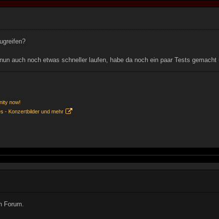
ugreifen?
e nun auch noch etwas schneller laufen, habe da noch ein paar Tests gemac
nity now!
es - Konzertbilder und mehr
en Forum.