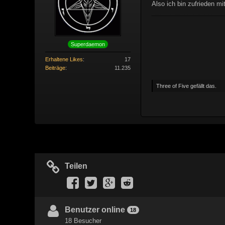
Also ich bin zufrieden mi
Superdaemon
Erhaltene Likes
17
Beiträge
11.235
Three of Five gefällt das.
Teilen
Benutzer online
18
18 Besucher