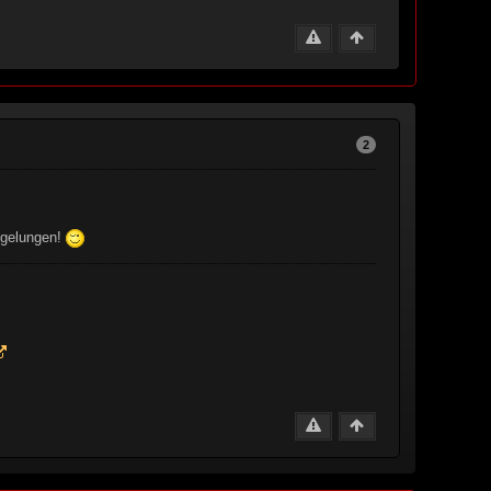
2
t gelungen!