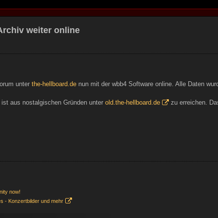
rchiv weiter online
Forum unter
the-hellboard.de
nun mit der wbb4 Software online. Alle Daten w
n ist aus nostalgischen Gründen unter
old.the-hellboard.de
zu erreichen. Das
nity now!
es - Konzertbilder und mehr