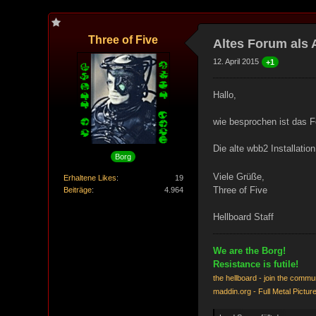
Three of Five
Altes Forum als A
12. April 2015
+1
Hallo,
wie besprochen ist das 
Die alte wbb2 Installatio
Borg
Viele Grüße,
Erhaltene Likes
19
Three of Five
Beiträge
4.964
Hellboard Staff
We are the Borg!
Resistance is futile!
the hellboard - join the commu
maddin.org - Full Metal Pictur