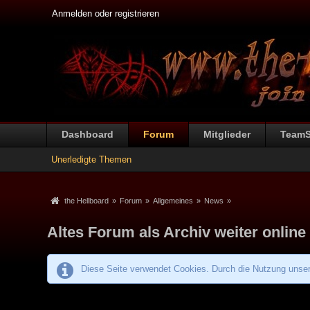
Anmelden oder registrieren
Dashboard
Forum
Mitglieder
Team
Unerledigte Themen
the Hellboard
»
Forum
»
Allgemeines
»
News
»
Altes Forum als Archiv weiter online
Diese Seite verwendet Cookies. Durch die Nutzung unsere