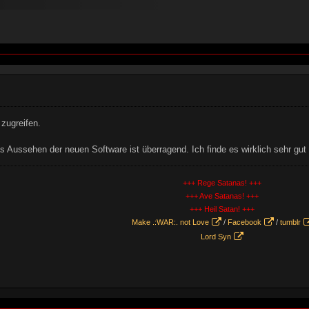
 zugreifen.
as Aussehen der neuen Software ist überragend. Ich finde es wirklich sehr gu
+++ Rege Satanas! +++
+++ Ave Satanas! +++
+++ Heil Satan! +++
Make .:WAR:. not Love
/
Facebook
/
tumblr
Lord Syn