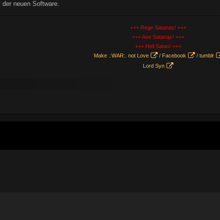
t der neuen Software.
+++ Rege Satanas! +++
+++ Ave Satanas! +++
+++ Heil Satan! +++
Make .:WAR:. not Love
/
Facebook
/
tumblr
Lord Syn