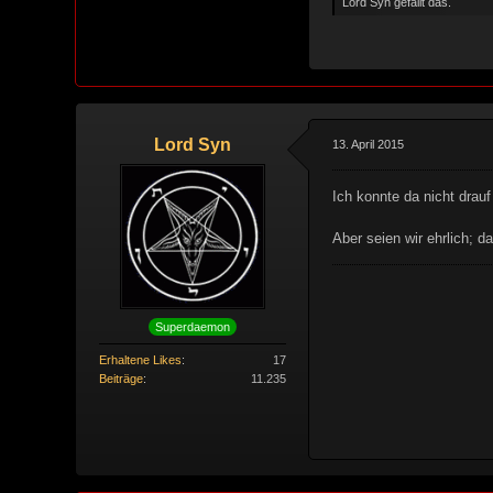
Lord Syn gefällt das.
Lord Syn
13. April 2015
Ich konnte da nicht drauf
Aber seien wir ehrlich; d
Superdaemon
Erhaltene Likes
17
Beiträge
11.235