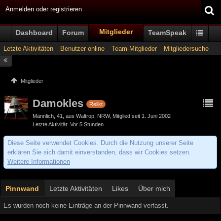
Anmelden oder registrieren
Mitglieder
Dashboard
Forum
TeamSpeak
Letzte Aktivitäten
Benutzer online
Team-Mitglieder
Mitgliedersuche
Mitglieder
Damokles
Relikt
Männlich
41
aus Waltrop, NRW
Mitglied seit 1. Juni 2002
Letzte Aktivität
Vor 5 Stunden
Diese Seite verwendet Cookies. Durch die Nutzung unserer Seite
erklären Sie sich damit einverstanden, dass wir Cookies setzen.
Weitere Informationen
Pinnwand
Letzte Aktivitäten
Likes
Über mich
Es wurden noch keine Einträge an der Pinnwand verfasst.