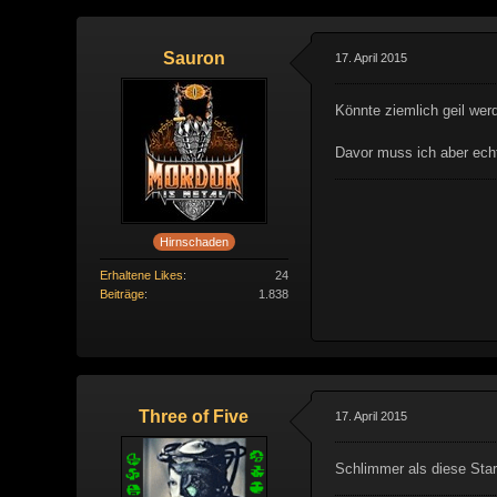
Sauron
17. April 2015
Könnte ziemlich geil werd
Davor muss ich aber ech
Hirnschaden
Erhaltene Likes
24
Beiträge
1.838
Three of Five
17. April 2015
Schlimmer als diese Star