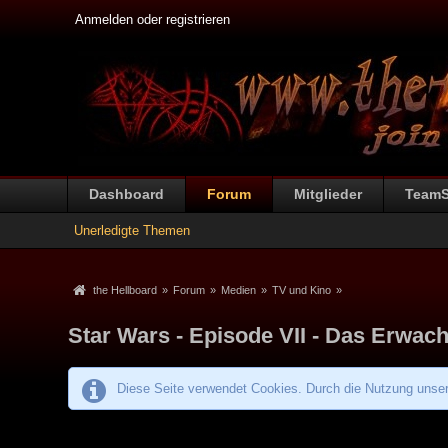
Anmelden oder registrieren
Dashboard
Forum
Mitglieder
Team
Unerledigte Themen
the Hellboard
»
Forum
»
Medien
»
TV und Kino
»
Star Wars - Episode VII - Das Erwac
Diese Seite verwendet Cookies. Durch die Nutzung unsere