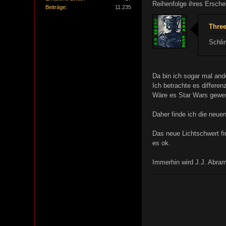
Reihenfolge ihres Ersche
Beiträge
11.235
Three
Schli
Da bin ich sogar mal and
Ich betrachte es differen
Wäre es Star Wars gewese
Daher finde ich die neue
Das neue Lichtschwert f
es ok.
Immerhin wird J.J. Abram