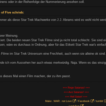
inens oder in der Reihenfolge der Nummerierung ansehen soll.
 of Five schrieb:
mmer als diese Star Trek Machwerke von J.J. Abrams wird es wohl nicht werd
erer Meinung.
ziert. Die beiden neuen Star Trek Filme sind ja nicht total schlecht. Sie sind 
n, wäre es durchaus in Ordnung, aber für das Etikett Star Trek war's einfach 
n Filme im Star Trek Universum eine Frechheit, auch wenn sie alleine ok sind.
inde ich vom Aussehen her auch etwas merkwürdig. Naja. Wenn es das einzig
s dieses Mal einen Film machen, der zu ihm passt.
+++ Rege Satanas! +++
+++ Ave Satanas! +++
+++ Heil Satan! +++
Make .:WAR:. not Love
/
Facebook
/
tumblr