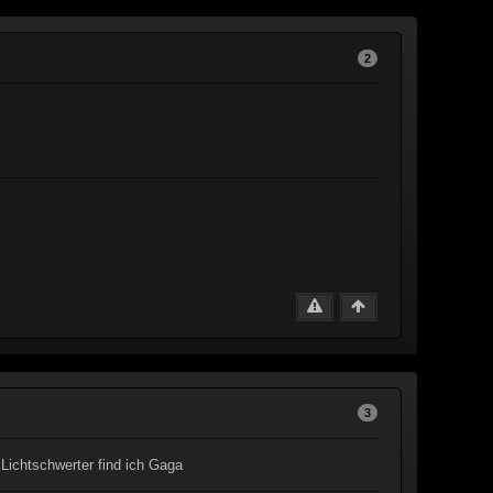
2
3
Lichtschwerter find ich Gaga