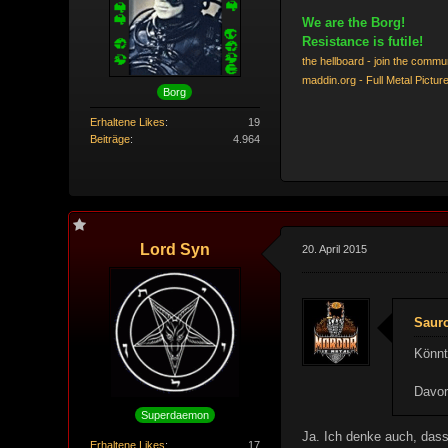
We are the Borg!
Resistance is futile!
the hellboard - join the commu
maddin.org - Full Metal Pictur
Borg
Erhaltene Likes
19
Beiträge
4.964
Lord Syn
20. April 2015
Sauro
Könnt
Davor
Superdaemon
Ja. Ich denke auch, dass
Erhaltene Likes
17