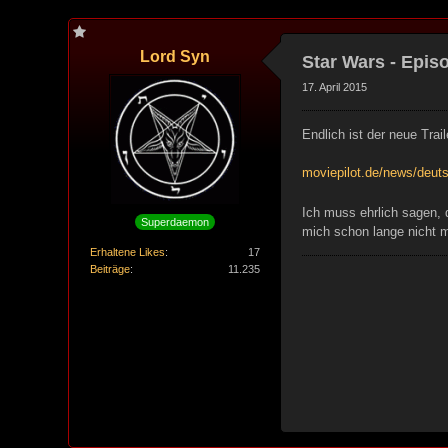
Lord Syn
Star Wars - Epis
17. April 2015
Endlich ist der neue Trail
moviepilot.de/news/deut
Ich muss ehrlich sagen, 
Superdaemon
mich schon lange nicht m
Erhaltene Likes
17
Beiträge
11.235