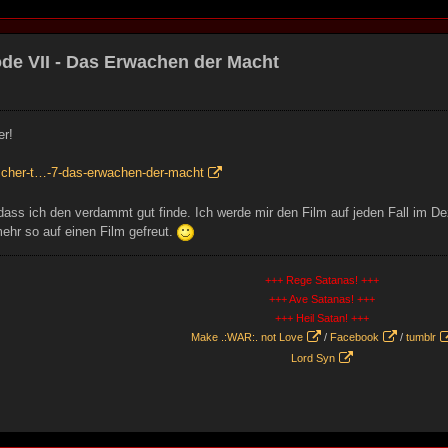
ode VII - Das Erwachen der Macht
er!
scher-t…-7-das-erwachen-der-macht
dass ich den verdammt gut finde. Ich werde mir den Film auf jeden Fall im D
ehr so auf einen Film gefreut.
+++ Rege Satanas! +++
+++ Ave Satanas! +++
+++ Heil Satan! +++
Make .:WAR:. not Love
/
Facebook
/
tumblr
Lord Syn