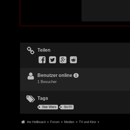
Teilen
Benutzer online
1
1 Besucher
Tags
Star Wars
Sci-Fi
the Hellboard
»
Forum
»
Medien
»
TV und Kino
»