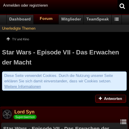
Anmelden oder registrieren
Forum
Dashboard
Mitglieder
TeamSpeak
Unerledigte Themen
TV und Kino
Star Wars - Episode VII - Das Erwachen
der Macht
Diese Seite verwendet Cookies. Durch die Nutzung unserer Seite
erklären Sie sich damit einverstanden, dass wir Cookies setzen.
Weitere Informationen
Antworten
Lord Syn
Superdaemon
Star Wars - Episode VII - Das Erwachen der