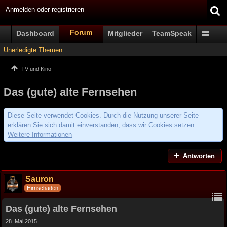
Anmelden oder registrieren
Forum
Dashboard
Mitglieder
TeamSpeak
Unerledigte Themen
TV und Kino
Das (gute) alte Fernsehen
Diese Seite verwendet Cookies. Durch die Nutzung unserer Seite
erklären Sie sich damit einverstanden, dass wir Cookies setzen.
Weitere Informationen
Antworten
Sauron
Hirnschaden
Das (gute) alte Fernsehen
28. Mai 2015