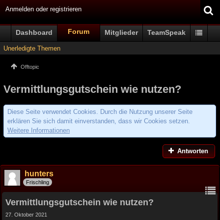
Anmelden oder registrieren
Forum
Dashboard
Mitglieder
TeamSpeak
Unerledigte Themen
Offtopic
Vermittlungsgutschein wie nutzen?
Diese Seite verwendet Cookies. Durch die Nutzung unserer Seite
erklären Sie sich damit einverstanden, dass wir Cookies setzen.
Weitere Informationen
Antworten
hunters
Frischling
Vermittlungsgutschein wie nutzen?
27. Oktober 2021