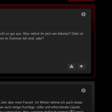
1
ht so gut aus. Was nehmt ihr jetzt am liebsten? Oder ist
en im Sommer toll sind, oder?
2
Jahr über mein Favorit. Im Winter nehme ich auch etwas
 auch einige fruchtige, süße und erfrischende Liquids.
 zu schmecken. Hier:
vapstore.de/liquid-aromen
kannst