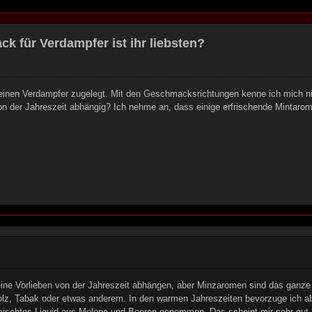
 für Verdampfer ist ihr liebsten?
einen Verdampfer zugelegt. Mit den Geschmacksrichtungen kenne ich mich nic
 der Jahreszeit abhängig? Ich nehme an, dass einige erfrischende Mintarom
ine Vorlieben von der Jahreszeit abhängen, aber Minzaromen sind das ganze 
z, Tabak oder etwas anderem. In den warmen Jahreszeiten bevorzuge ich aber
emischtes Liquid aus Melone und Beeren genommen. Das scheint mir sehr gut