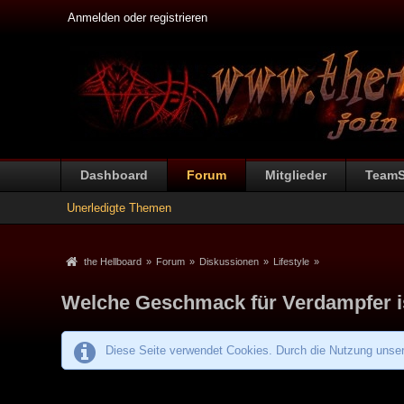
Anmelden oder registrieren
Dashboard
Forum
Mitglieder
Team
Unerledigte Themen
the Hellboard
»
Forum
»
Diskussionen
»
Lifestyle
»
Welche Geschmack für Verdampfer ist
Diese Seite verwendet Cookies. Durch die Nutzung unsere