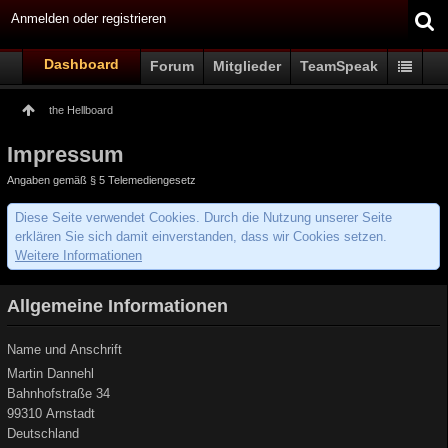
Anmelden oder registrieren
Dashboard
Forum
Mitglieder
TeamSpeak
the Hellboard
Impressum
Angaben gemäß § 5 Telemediengesetz
Diese Seite verwendet Cookies. Durch die Nutzung unserer Seite
erklären Sie sich damit einverstanden, dass wir Cookies setzen.
Weitere Informationen
Allgemeine Informationen
Name und Anschrift
Martin Dannehl
Bahnhofstraße 34
99310 Arnstadt
Deutschland