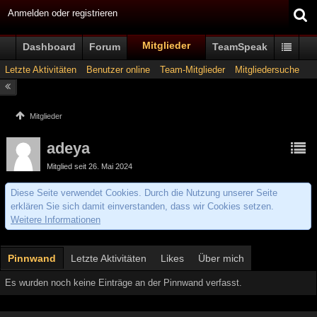
Anmelden oder registrieren
Mitglieder
Dashboard
Forum
TeamSpeak
Letzte Aktivitäten
Benutzer online
Team-Mitglieder
Mitgliedersuche
Mitglieder
adeya
Mitglied seit 26. Mai 2024
Diese Seite verwendet Cookies. Durch die Nutzung unserer Seite
erklären Sie sich damit einverstanden, dass wir Cookies setzen.
Weitere Informationen
Pinnwand
Letzte Aktivitäten
Likes
Über mich
Es wurden noch keine Einträge an der Pinnwand verfasst.