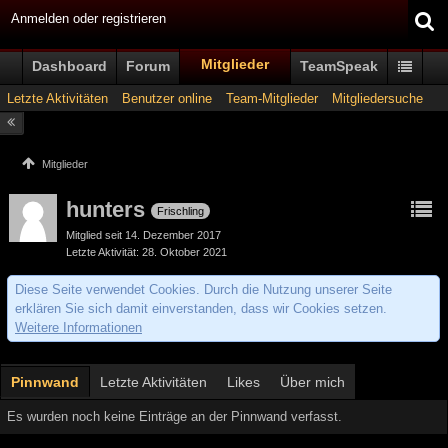
Anmelden oder registrieren
Mitglieder
Dashboard
Forum
TeamSpeak
Letzte Aktivitäten
Benutzer online
Team-Mitglieder
Mitgliedersuche
Mitglieder
hunters
Frischling
Mitglied seit 14. Dezember 2017
Letzte Aktivität
28. Oktober 2021
Diese Seite verwendet Cookies. Durch die Nutzung unserer Seite
erklären Sie sich damit einverstanden, dass wir Cookies setzen.
Weitere Informationen
Pinnwand
Letzte Aktivitäten
Likes
Über mich
Es wurden noch keine Einträge an der Pinnwand verfasst.