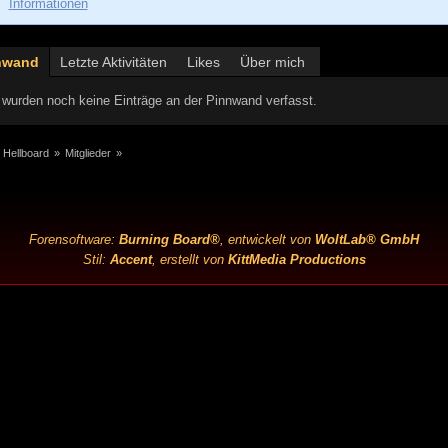
Informationen
nwand
Letzte Aktivitäten
Likes
Über mich
wurden noch keine Einträge an der Pinnwand verfasst.
 Hellboard
»
Mitglieder
»
Forensoftware:
Burning Board®
, entwickelt von
WoltLab® GmbH
Stil:
Accent
, erstellt von
KittMedia Productions