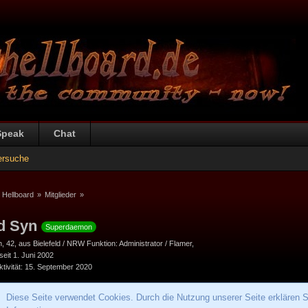
Speak
Chat
ersuche
 Hellboard
»
Mitglieder
»
d Syn
Superdaemon
h
42
aus Bielefeld / NRW Funktion: Administrator / Flamer
 seit 1. Juni 2002
tivität
15. September 2020
Diese Seite verwendet Cookies. Durch die Nutzung unserer Seite erklären S