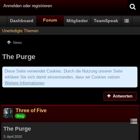
Anmelden oder registrieren
Forum
Dashboard
Mitglieder
TeamSpeak
Unerledigte Themen
News
The Purge
Diese Seite verwendet Cookies. Durch die Nutzung unserer Seite
erklären Sie sich damit einverstanden, dass wir Cookies setzen.
Weitere Informationen
Antworten
Three of Five
Borg
The Purge
3. April 2020