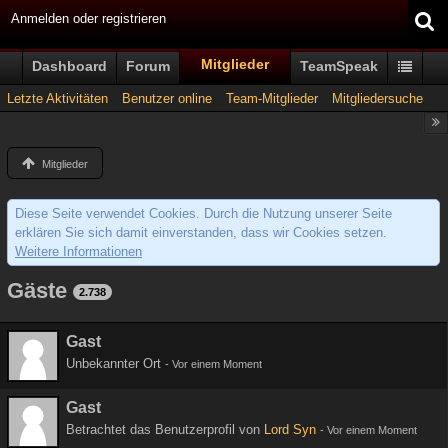
Anmelden oder registrieren
Mitglieder
Dashboard
Forum
TeamSpeak
Letzte Aktivitäten
Benutzer online
Team-Mitglieder
Mitgliedersuche
Mitglieder
Diese Seite verwendet Cookies. Durch die Nutzung unserer Seite
erklären Sie sich damit einverstanden, dass wir Cookies setzen.
Weitere Informationen
Gäste
2.738
Gast
Unbekannter Ort
-
Vor einem Moment
Gast
Betrachtet das Benutzerprofil von
Lord Syn
-
Vor einem Moment