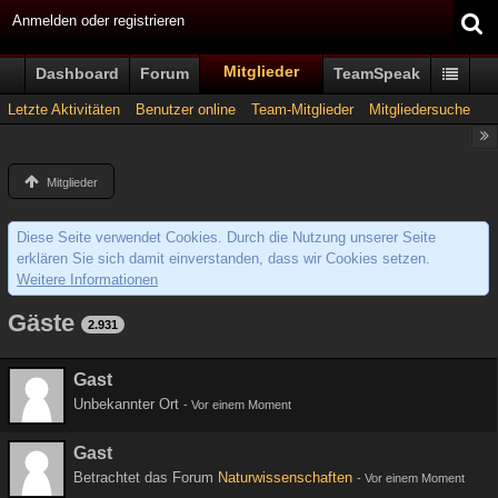
Anmelden oder registrieren
Mitglieder
Dashboard
Forum
TeamSpeak
Letzte Aktivitäten
Benutzer online
Team-Mitglieder
Mitgliedersuche
Mitglieder
Diese Seite verwendet Cookies. Durch die Nutzung unserer Seite
erklären Sie sich damit einverstanden, dass wir Cookies setzen.
Weitere Informationen
Gäste
2.931
Gast
Unbekannter Ort
-
Vor einem Moment
Gast
Betrachtet das Forum
Naturwissenschaften
-
Vor einem Moment