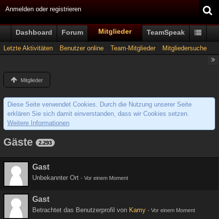
Anmelden oder registrieren
Mitglieder
Dashboard
Forum
TeamSpeak
Letzte Aktivitäten
Benutzer online
Team-Mitglieder
Mitgliedersuche
Mitglieder
Diese Seite verwendet Cookies. Durch die Nutzung unserer Seite
erklären Sie sich damit einverstanden, dass wir Cookies setzen.
Weitere Informationen
Gäste
2.293
Gast
Unbekannter Ort
-
Vor einem Moment
Gast
Betrachtet das Benutzerprofil von
Kamy
-
Vor einem Moment