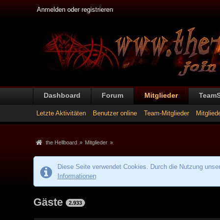
Anmelden oder registrieren
Dashboard
Forum
Mitglieder
Team
Letzte Aktivitäten
Benutzer online
Team-Mitglieder
Mitglied
the Hellboard
»
Mitglieder
»
Diese Seite verwendet Cookies. Durch die Nutzung unsere
Informationen
Gäste
2.933