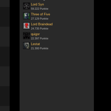
Lord Syn
59.222 Punkte
Three of Five
27.129 Punkte
Lord Braindead
24.735 Punkte
quigor
22.397 Punkte
Lestat
21.300 Punkte