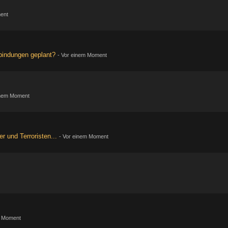
ent
bindungen geplant?
-
Vor einem Moment
inem Moment
r und Terroristen...
-
Vor einem Moment
m Moment