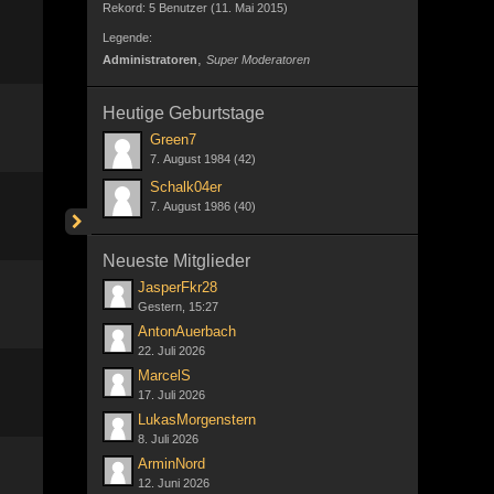
Rekord: 5 Benutzer (
11. Mai 2015
)
Legende:
Administratoren
Super Moderatoren
Heutige Geburtstage
Green7
7. August 1984 (42)
Schalk04er
7. August 1986 (40)
Neueste Mitglieder
JasperFkr28
Gestern, 15:27
AntonAuerbach
22. Juli 2026
MarcelS
17. Juli 2026
LukasMorgenstern
8. Juli 2026
ArminNord
12. Juni 2026