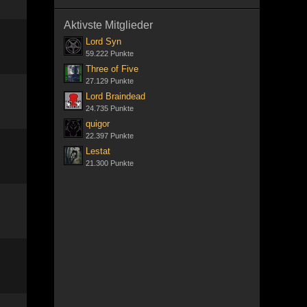
Aktivste Mitglieder
Lord Syn
59.222 Punkte
Three of Five
27.129 Punkte
Lord Braindead
24.735 Punkte
quigor
22.397 Punkte
Lestat
21.300 Punkte