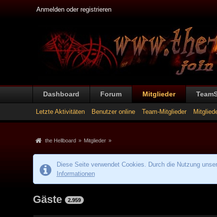
Anmelden oder registrieren
Dashboard
Forum
Mitglieder
Team
Letzte Aktivitäten
Benutzer online
Team-Mitglieder
Mitglied
the Hellboard
»
Mitglieder
»
Diese Seite verwendet Cookies. Durch die Nutzung unsere
Informationen
Gäste
2.959