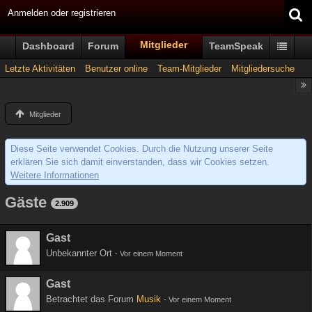
Anmelden oder registrieren
Mitglieder
Dashboard
Forum
TeamSpeak
Letzte Aktivitäten
Benutzer online
Team-Mitglieder
Mitgliedersuche
Mitglieder
Diese Seite verwendet Cookies. Durch die Nutzung unserer Seite
erklären Sie sich damit einverstanden, dass wir Cookies setzen.
Weitere Informationen
Gäste
2.909
Gast
Unbekannter Ort
-
Vor einem Moment
Gast
Betrachtet das Forum
Musik
-
Vor einem Moment