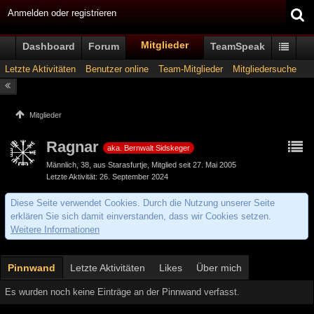
Anmelden oder registrieren
Mitglieder
Dashboard
Forum
TeamSpeak
Letzte Aktivitäten
Benutzer online
Team-Mitglieder
Mitgliedersuche
Mitglieder
Ragnar
aka. Bernwalt Sidskeger
Männlich
38
aus Starasfurtje
Mitglied seit 27. Mai 2005
Letzte Aktivität
26. September 2024
Diese Seite verwendet Cookies. Durch die Nutzung unserer Seite
erklären Sie sich damit einverstanden, dass wir Cookies setzen.
Weitere Informationen
Pinnwand
Letzte Aktivitäten
Likes
Über mich
Es wurden noch keine Einträge an der Pinnwand verfasst.