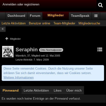
Anmelden oder registrieren
Mitglieder
Dashboard
Forum
TeamSpeak
Letzte Aktivitäten
Benutzer online
Team-Mitglieder
Mitgliedersuche
Mitglieder
Seraphin
Otto Normalposter
Männlich
37
Mitglied seit 12. Mai 2005
Letzte Aktivität
7. März 2009
Diese Seite verwendet Cookies. Durch die Nutzung unserer Seite
erklären Sie sich damit einverstanden, dass wir Cookies setzen.
Weitere Informationen
Pinnwand
Letzte Aktivitäten
Likes
Über mich
Es wurden noch keine Einträge an der Pinnwand verfasst.