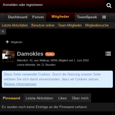
Anmelden oder registrieren
Mitglieder
Dashboard
Forum
TeamSpeak
Letzte Aktivitäten
Benutzer online
Team-Mitglieder
Mitgliedersuche
Mitglieder
Damokles
Relikt
Männlich
41
aus Waltrop, NRW
Mitglied seit 1. Juni 2002
Letzte Aktivität
Vor 21 Stunden
Diese Seite verwendet Cookies. Durch die Nutzung unserer Seite
erklären Sie sich damit einverstanden, dass wir Cookies setzen.
Weitere Informationen
Pinnwand
Letzte Aktivitäten
Likes
Über mich
Es wurden noch keine Einträge an der Pinnwand verfasst.