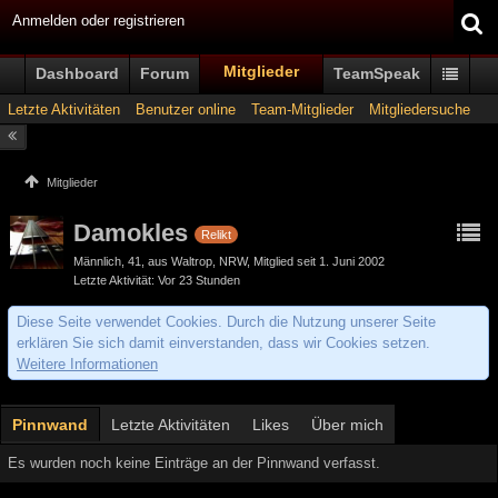
Anmelden oder registrieren
Mitglieder
Dashboard
Forum
TeamSpeak
Letzte Aktivitäten
Benutzer online
Team-Mitglieder
Mitgliedersuche
Mitglieder
Damokles
Relikt
Männlich
41
aus Waltrop, NRW
Mitglied seit 1. Juni 2002
Letzte Aktivität
Vor 23 Stunden
Diese Seite verwendet Cookies. Durch die Nutzung unserer Seite
erklären Sie sich damit einverstanden, dass wir Cookies setzen.
Weitere Informationen
Pinnwand
Letzte Aktivitäten
Likes
Über mich
Es wurden noch keine Einträge an der Pinnwand verfasst.