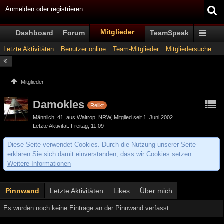
Anmelden oder registrieren
Mitglieder
Dashboard
Forum
TeamSpeak
Letzte Aktivitäten
Benutzer online
Team-Mitglieder
Mitgliedersuche
Mitglieder
Damokles
Relikt
Männlich
41
aus Waltrop, NRW
Mitglied seit 1. Juni 2002
Letzte Aktivität
Freitag, 11:09
Diese Seite verwendet Cookies. Durch die Nutzung unserer Seite
erklären Sie sich damit einverstanden, dass wir Cookies setzen.
Weitere Informationen
Pinnwand
Letzte Aktivitäten
Likes
Über mich
Es wurden noch keine Einträge an der Pinnwand verfasst.