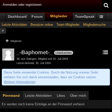
Anmelden oder registrieren
Mitglieder
Dashboard
Forum
TeamSpeak
Letzte Aktivitäten
Benutzer online
Team-Mitglieder
Mitgliedersuche
Mitglieder
_-Baphomet-_
Unbekanntes
38
aus Solingen
Mitglied seit 10. Juli 2004
Letzte Aktivität
30. Juli 2004
Diese Seite verwendet Cookies. Durch die Nutzung unserer Seite
erklären Sie sich damit einverstanden, dass wir Cookies setzen.
Weitere Informationen
Pinnwand
Letzte Aktivitäten
Likes
Über mich
Es wurden noch keine Einträge an der Pinnwand verfasst.