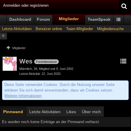
Anmelden oder registrieren
Mitglieder
Dashboard
Forum
TeamSpeak
Letzte Aktivitäten
Benutzer online
Team-Mitglieder
Mitgliedersuche
Mitglieder
Wes
Forenbesetzer
Männlich
39
Mitglied seit 9. Juni 2002
Letzte Aktivität
22. Juni 2020
Diese Seite verwendet Cookies. Durch die Nutzung unserer Seite
erklären Sie sich damit einverstanden, dass wir Cookies setzen.
Weitere Informationen
Pinnwand
Letzte Aktivitäten
Likes
Über mich
Es wurden noch keine Einträge an der Pinnwand verfasst.