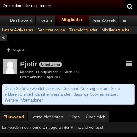
Anmelden oder registrieren
Mitglieder
Dashboard
Forum
TeamSpeak
Letzte Aktivitäten
Benutzer online
Team-Mitglieder
Mitgliedersuche
Mitglieder
Pjotir
Unbekannter
Männlich
44
Mitglied seit 26. März 2003
Letzte Aktivität
2. April 2003
Diese Seite verwendet Cookies. Durch die Nutzung unserer Seite
erklären Sie sich damit einverstanden, dass wir Cookies setzen.
Weitere Informationen
Pinnwand
Letzte Aktivitäten
Likes
Über mich
Es wurden noch keine Einträge an der Pinnwand verfasst.