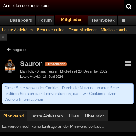
Anmelden oder registrieren
Mitglieder
Dashboard
Forum
TeamSpeak
Letzte Aktivitäten
Benutzer online
Team-Mitglieder
Mitgliedersuche
Mitglieder
Sauron
Hirnschaden
Männlich
40
aus Hessen
Mitglied seit 26. Dezember 2002
Letzte Aktivität
18. Juni 2024
Diese Seite verwendet Cookies. Durch die Nutzung unserer Seite
erklären Sie sich damit einverstanden, dass wir Cookies setzen.
Weitere Informationen
Pinnwand
Letzte Aktivitäten
Likes
Über mich
Es wurden noch keine Einträge an der Pinnwand verfasst.