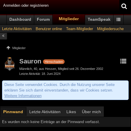
Anmelden oder registrieren
Mitglieder
Dashboard
Forum
TeamSpeak
Letzte Aktivitäten
Benutzer online
Team-Mitglieder
Mitgliedersuche
Mitglieder
Sauron
Hirnschaden
Männlich
40
aus Hessen
Mitglied seit 26. Dezember 2002
Letzte Aktivität
18. Juni 2024
Diese Seite verwendet Cookies. Durch die Nutzung unserer Seite
erklären Sie sich damit einverstanden, dass wir Cookies setzen.
Weitere Informationen
Pinnwand
Letzte Aktivitäten
Likes
Über mich
Es wurden noch keine Einträge an der Pinnwand verfasst.