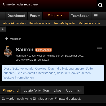
Anmelden oder registrieren
Mitglieder
Dashboard
Forum
TeamSpeak
Letzte Aktivitäten
Benutzer online
Team-Mitglieder
Mitgliedersuche
Mitglieder
Sauron
Hirnschaden
Männlich
40
aus Hessen
Mitglied seit 26. Dezember 2002
Letzte Aktivität
18. Juni 2024
Diese Seite verwendet Cookies. Durch die Nutzung unserer Seite
erklären Sie sich damit einverstanden, dass wir Cookies setzen.
Weitere Informationen
Pinnwand
Letzte Aktivitäten
Likes
Über mich
Es wurden noch keine Einträge an der Pinnwand verfasst.