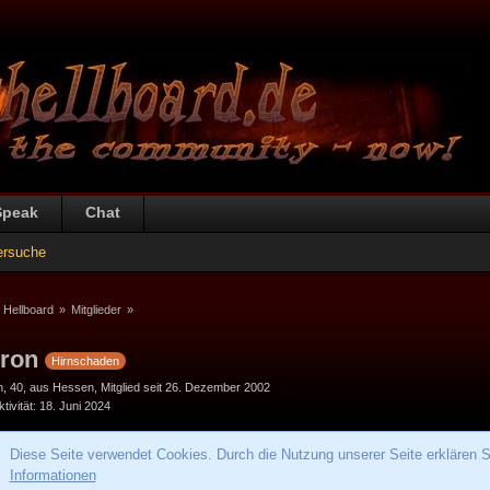
Speak
Chat
ersuche
 Hellboard
»
Mitglieder
»
ron
Hirnschaden
h
40
aus Hessen
Mitglied seit 26. Dezember 2002
tivität
18. Juni 2024
Diese Seite verwendet Cookies. Durch die Nutzung unserer Seite erklären S
Informationen