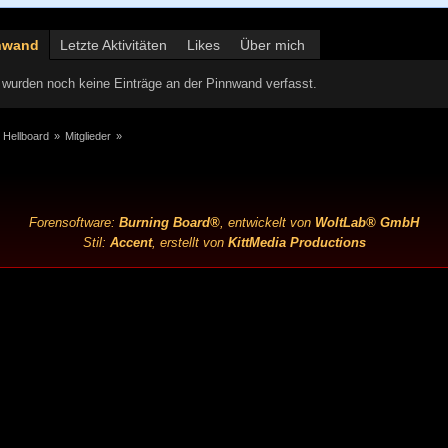
nwand
Letzte Aktivitäten
Likes
Über mich
wurden noch keine Einträge an der Pinnwand verfasst.
 Hellboard
»
Mitglieder
»
Forensoftware:
Burning Board®
, entwickelt von
WoltLab® GmbH
Stil:
Accent
, erstellt von
KittMedia Productions