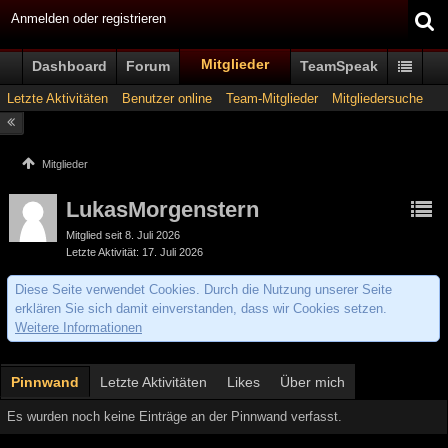
Anmelden oder registrieren
Mitglieder
Dashboard
Forum
TeamSpeak
Letzte Aktivitäten
Benutzer online
Team-Mitglieder
Mitgliedersuche
Mitglieder
LukasMorgenstern
Mitglied seit 8. Juli 2026
Letzte Aktivität
17. Juli 2026
Diese Seite verwendet Cookies. Durch die Nutzung unserer Seite
erklären Sie sich damit einverstanden, dass wir Cookies setzen.
Weitere Informationen
Pinnwand
Letzte Aktivitäten
Likes
Über mich
Es wurden noch keine Einträge an der Pinnwand verfasst.