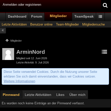
Anmelden oder registrieren
Mitglieder
Dashboard
Forum
TeamSpeak
Letzte Aktivitäten
Benutzer online
Team-Mitglieder
Mitgliedersuche
Mitglieder
ArminNord
Mitglied seit 12. Juni 2026
Letzte Aktivität
9. Juli 2026
Diese Seite verwendet Cookies. Durch die Nutzung unserer Seite
erklären Sie sich damit einverstanden, dass wir Cookies setzen.
Weitere Informationen
Pinnwand
Letzte Aktivitäten
Likes
Über mich
Es wurden noch keine Einträge an der Pinnwand verfasst.