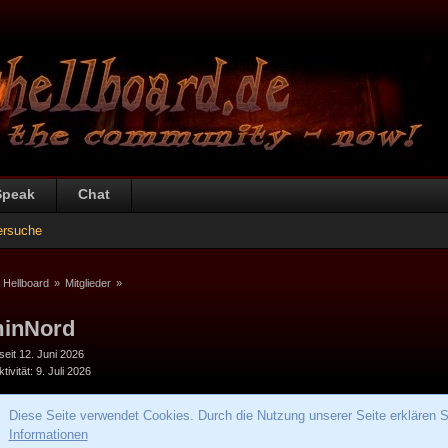
Speak
Chat
ersuche
 Hellboard
»
Mitglieder
»
inNord
 seit 12. Juni 2026
tivität
9. Juli 2026
Diese Seite verwendet Cookies. Durch die Nutzung unserer Seite erklären S
Informationen