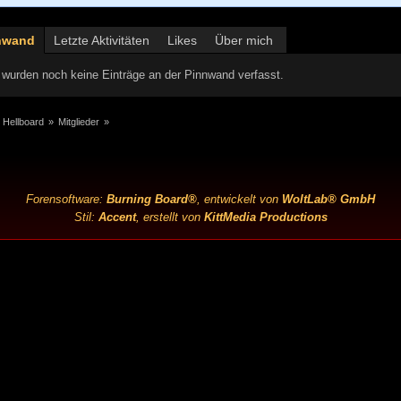
nwand
Letzte Aktivitäten
Likes
Über mich
wurden noch keine Einträge an der Pinnwand verfasst.
 Hellboard
»
Mitglieder
»
Forensoftware:
Burning Board®
, entwickelt von
WoltLab® GmbH
Stil:
Accent
, erstellt von
KittMedia Productions