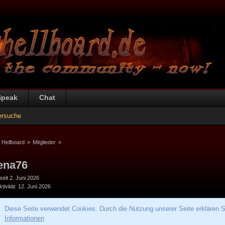
Speak
Chat
ersuche
 Hellboard
»
Mitglieder
»
ena76
 seit 2. Juni 2026
tivität
12. Juni 2026
Diese Seite verwendet Cookies. Durch die Nutzung unserer Seite erklären S
Informationen