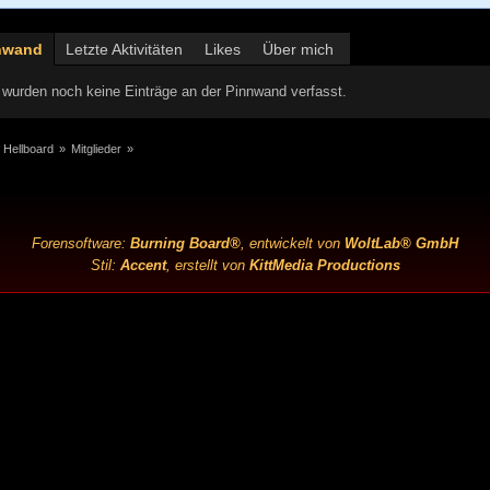
nwand
Letzte Aktivitäten
Likes
Über mich
wurden noch keine Einträge an der Pinnwand verfasst.
 Hellboard
»
Mitglieder
»
Forensoftware:
Burning Board®
, entwickelt von
WoltLab® GmbH
Stil:
Accent
, erstellt von
KittMedia Productions