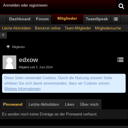
Anmelden oder registrieren
Mitglieder
Dashboard
Forum
TeamSpeak
Letzte Aktivitäten
Benutzer online
Team-Mitglieder
Mitgliedersuche
Mitglieder
edxow
Mitglied seit 3. Juni 2024
Diese Seite verwendet Cookies. Durch die Nutzung unserer Seite
erklären Sie sich damit einverstanden, dass wir Cookies setzen.
Weitere Informationen
Pinnwand
Letzte Aktivitäten
Likes
Über mich
Es wurden noch keine Einträge an der Pinnwand verfasst.