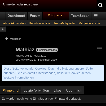
Anmelden oder registrieren
Mitglieder
Dashboard
Forum
TeamSpeak
Letzte Aktivitäten
Benutzer online
Team-Mitglieder
Mitgliedersuche
Mitglieder
Mathiaz
Einmalpostendes
Mitglied seit 22. März 2019
Letzte Aktivität
27. September 2019
Diese Seite verwendet Cookies. Durch die Nutzung unserer Seite
erklären Sie sich damit einverstanden, dass wir Cookies setzen.
Weitere Informationen
Pinnwand
Letzte Aktivitäten
Likes
Über mich
Es wurden noch keine Einträge an der Pinnwand verfasst.