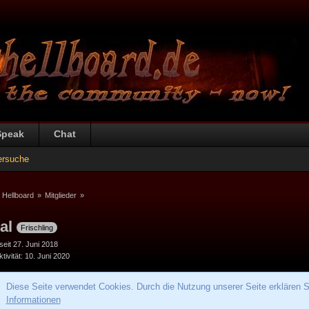
Speak
Chat
ersuche
 Hellboard
»
Mitglieder
»
ial
Frischling
 seit 27. Juni 2018
tivität
10. Juni 2020
Diese Seite verwendet Cookies. Durch die Nutzung unserer Seite erklären S
Informationen