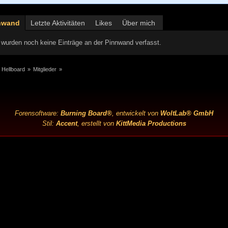
nwand
Letzte Aktivitäten
Likes
Über mich
wurden noch keine Einträge an der Pinnwand verfasst.
 Hellboard
»
Mitglieder
»
Forensoftware:
Burning Board®
, entwickelt von
WoltLab® GmbH
Stil:
Accent
, erstellt von
KittMedia Productions