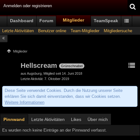
Anmelden oder registrieren
Mitglieder
Dashboard
Forum
TeamSpeak
Letzte Aktivitäten
Benutzer online
Team-Mitglieder
Mitgliedersuche
Mitglieder
Hellscream
Grünschnabel
aus Augsburg
Mitglied seit 14. Juni 2018
Letzte Aktivität
7. Oktober 2019
Diese Seite verwendet Cookies. Durch die Nutzung unserer Seite
erklären Sie sich damit einverstanden, dass wir Cookies setzen.
Weitere Informationen
Pinnwand
Letzte Aktivitäten
Likes
Über mich
Es wurden noch keine Einträge an der Pinnwand verfasst.