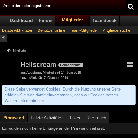
Anmelden oder registrieren
Mitglieder
Dashboard
Forum
TeamSpeak
Letzte Aktivitäten
Benutzer online
Team-Mitglieder
Mitgliedersuche
Mitglieder
Hellscream
Grünschnabel
aus Augsburg
Mitglied seit 14. Juni 2018
Letzte Aktivität
7. Oktober 2019
Diese Seite verwendet Cookies. Durch die Nutzung unserer Seite
erklären Sie sich damit einverstanden, dass wir Cookies setzen.
Weitere Informationen
Pinnwand
Letzte Aktivitäten
Likes
Über mich
Es wurden noch keine Einträge an der Pinnwand verfasst.