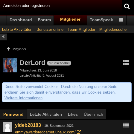
Anmelden oder registrieren
Mitglieder
Dashboard
Forum
TeamSpeak
Letzte Aktivitäten
Benutzer online
Team-Mitglieder
Mitgliedersuche
Mitglieder
DerLord
Grünschnabel
Mitglied seit 13. Juni 2018
Letzte Aktivität
5. August 2021
Diese Seite verwendet Cookies. Durch die Nutzung unserer Seite
erklären Sie sich damit einverstanden, dass wir Cookies setzen.
Weitere Informationen
Pinnwand
Letzte Aktivitäten
Likes
Über mich
yideb28183
-
19. September 2021
emmyawardsredcarpet.unaux.com/