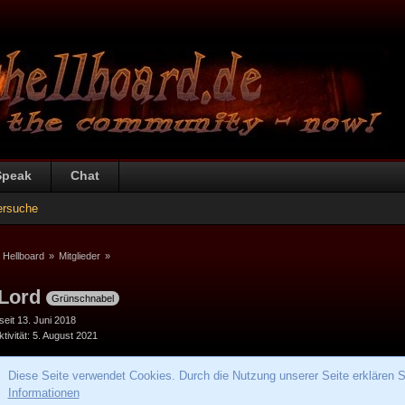
Speak
Chat
ersuche
 Hellboard
»
Mitglieder
»
Lord
Grünschnabel
 seit 13. Juni 2018
tivität
5. August 2021
Diese Seite verwendet Cookies. Durch die Nutzung unserer Seite erklären S
Informationen