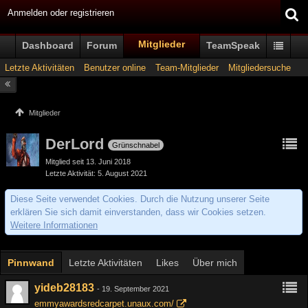
Anmelden oder registrieren
Mitglieder
Dashboard
Forum
TeamSpeak
Letzte Aktivitäten
Benutzer online
Team-Mitglieder
Mitgliedersuche
Mitglieder
DerLord
Grünschnabel
Mitglied seit 13. Juni 2018
Letzte Aktivität
5. August 2021
Diese Seite verwendet Cookies. Durch die Nutzung unserer Seite
erklären Sie sich damit einverstanden, dass wir Cookies setzen.
Weitere Informationen
Pinnwand
Letzte Aktivitäten
Likes
Über mich
yideb28183
-
19. September 2021
emmyawardsredcarpet.unaux.com/