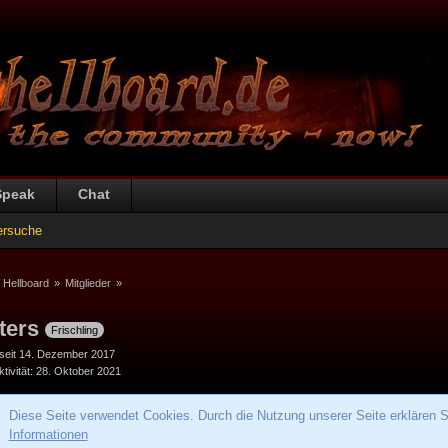
Speak
Chat
ersuche
 Hellboard
»
Mitglieder
»
ters
Frischling
 seit 14. Dezember 2017
tivität
28. Oktober 2021
Diese Seite verwendet Cookies. Durch die Nutzung unserer Seite erklären S
Informationen