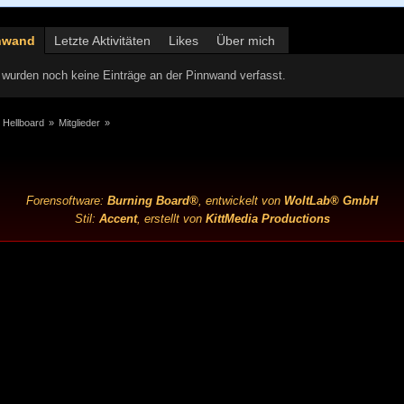
nwand
Letzte Aktivitäten
Likes
Über mich
wurden noch keine Einträge an der Pinnwand verfasst.
 Hellboard
»
Mitglieder
»
Forensoftware:
Burning Board®
, entwickelt von
WoltLab® GmbH
Stil:
Accent
, erstellt von
KittMedia Productions