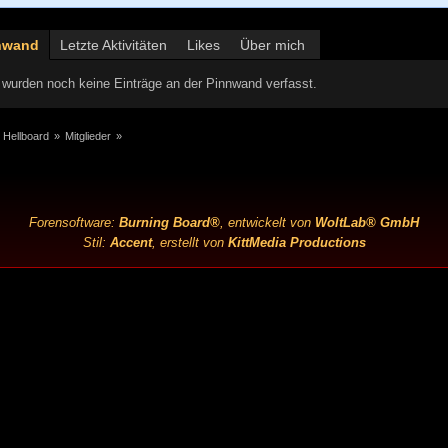
nwand
Letzte Aktivitäten
Likes
Über mich
wurden noch keine Einträge an der Pinnwand verfasst.
 Hellboard
»
Mitglieder
»
Forensoftware:
Burning Board®
, entwickelt von
WoltLab® GmbH
Stil:
Accent
, erstellt von
KittMedia Productions