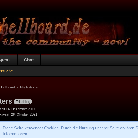
Speak
Chat
ersuche
 Hellboard
»
Mitglieder
»
ters
Frischling
 seit 14. Dezember 2017
tivität
28. Oktober 2021
Diese Seite verwendet Cookies. Durch die Nutzung unserer Seite erklären S
Informationen