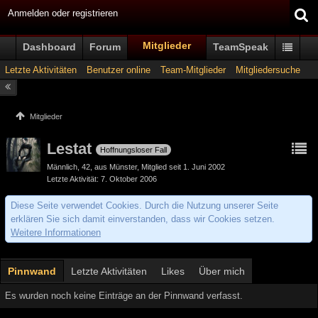
Anmelden oder registrieren
Mitglieder
Dashboard
Forum
TeamSpeak
Letzte Aktivitäten
Benutzer online
Team-Mitglieder
Mitgliedersuche
Mitglieder
Lestat
Hoffnungsloser Fall
Männlich
42
aus Münster
Mitglied seit 1. Juni 2002
Letzte Aktivität
7. Oktober 2006
Diese Seite verwendet Cookies. Durch die Nutzung unserer Seite
erklären Sie sich damit einverstanden, dass wir Cookies setzen.
Weitere Informationen
Pinnwand
Letzte Aktivitäten
Likes
Über mich
Es wurden noch keine Einträge an der Pinnwand verfasst.