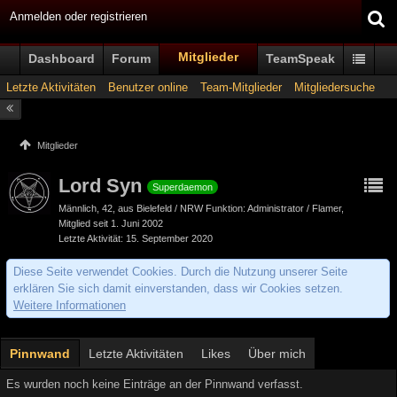
Anmelden oder registrieren
Mitglieder
Dashboard
Forum
TeamSpeak
Letzte Aktivitäten
Benutzer online
Team-Mitglieder
Mitgliedersuche
Mitglieder
Lord Syn
Superdaemon
Männlich
42
aus Bielefeld / NRW Funktion: Administrator / Flamer
Mitglied seit 1. Juni 2002
Letzte Aktivität
15. September 2020
Diese Seite verwendet Cookies. Durch die Nutzung unserer Seite
erklären Sie sich damit einverstanden, dass wir Cookies setzen.
Weitere Informationen
Pinnwand
Letzte Aktivitäten
Likes
Über mich
Es wurden noch keine Einträge an der Pinnwand verfasst.